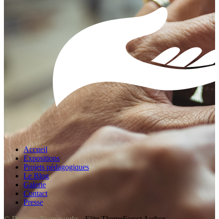
Accueil
Expositions
Projets pédagogiques
Le Blog
Galerie
Contact
Presse
© DynamicFrameworks
- Elite ThemeForest Author.