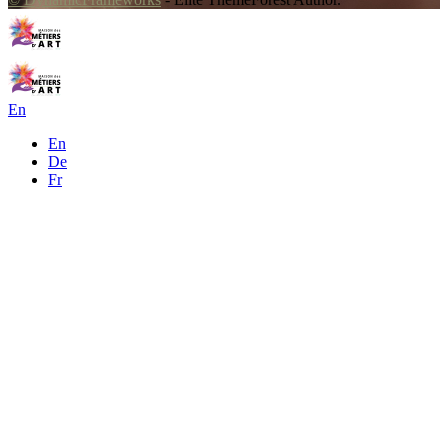
En
En
De
Fr