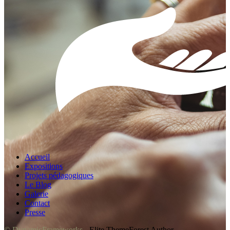
Accueil
Expositions
Projets pédagogiques
Le Blog
Galerie
Contact
Presse
© DynamicFrameworks
- Elite ThemeForest Author.