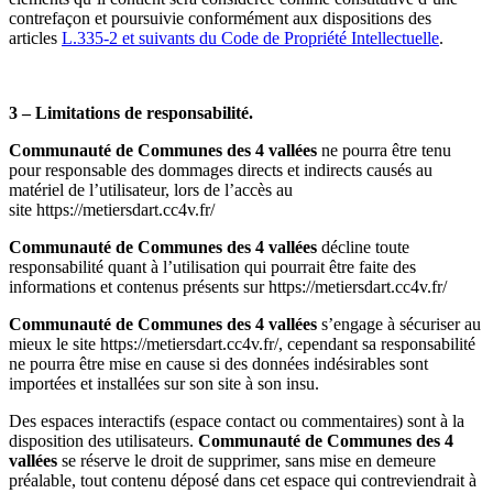
contrefaçon et poursuivie conformément aux dispositions des
articles
L.335-2 et suivants du Code de Propriété Intellectuelle
.
3 – Limitations de responsabilité.
Communauté de Communes des 4 vallées
ne pourra être tenu
pour responsable des dommages directs et indirects causés au
matériel de l’utilisateur, lors de l’accès au
site https://metiersdart.cc4v.fr/
Communauté de Communes des 4 vallées
décline toute
responsabilité quant à l’utilisation qui pourrait être faite des
informations et contenus présents sur https://metiersdart.cc4v.fr/
Communauté de Communes des 4 vallées
s’engage à sécuriser au
mieux le site https://metiersdart.cc4v.fr/, cependant sa responsabilité
ne pourra être mise en cause si des données indésirables sont
importées et installées sur son site à son insu.
Des espaces interactifs (espace contact ou commentaires) sont à la
disposition des utilisateurs.
Communauté de Communes des 4
vallées
se réserve le droit de supprimer, sans mise en demeure
préalable, tout contenu déposé dans cet espace qui contreviendrait à