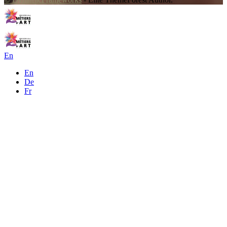
En
En
De
Fr