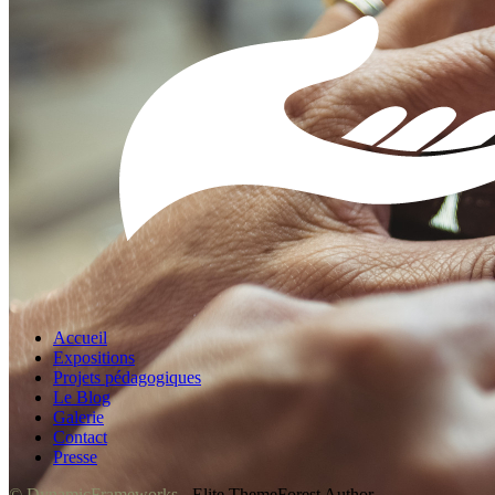
Accueil
Expositions
Projets pédagogiques
Le Blog
Galerie
Contact
Presse
© DynamicFrameworks
- Elite ThemeForest Author.