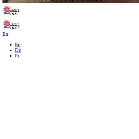
En
En
De
Fr