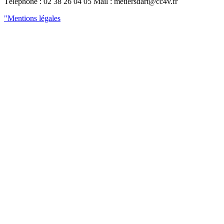
Téléphone : 02 38 26 04 05 Mail : metiersdart@cc4v.fr
"Mentions légales