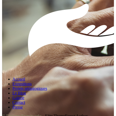
Accueil
Expositions
Projets pédagogiques
Le Blog
Galerie
Contact
Presse
© DynamicFrameworks
- Elite ThemeForest Author.