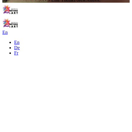
En
En
De
Fr