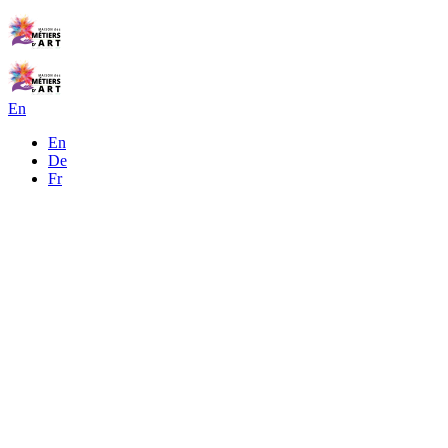
En
En
De
Fr