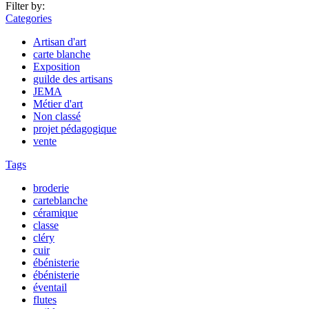
Filter by:
Categories
Artisan d'art
carte blanche
Exposition
guilde des artisans
JEMA
Métier d'art
Non classé
projet pédagogique
vente
Tags
broderie
carteblanche
céramique
classe
cléry
cuir
ébénisterie
ébénisterie
éventail
flutes