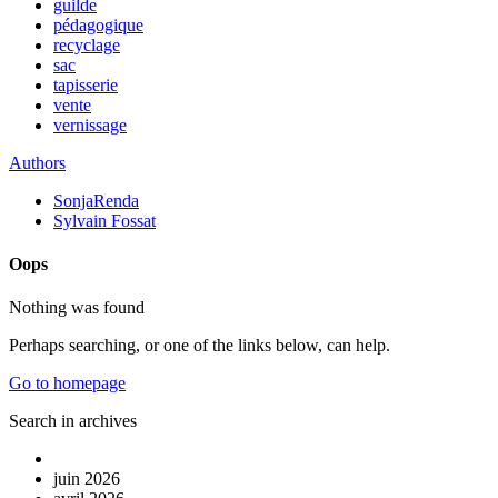
guilde
pédagogique
recyclage
sac
tapisserie
vente
vernissage
Authors
SonjaRenda
Sylvain Fossat
Oops
Nothing was found
Perhaps searching, or one of the links below, can help.
Go to homepage
Search in archives
juin 2026