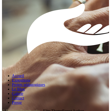
Accueil
Expositions
Projets pédagogiques
Le Blog
Galerie
Contact
Presse
© DynamicFrameworks
- Elite ThemeForest Author.