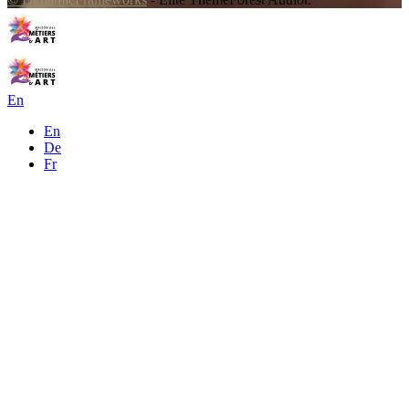
En
En
De
Fr