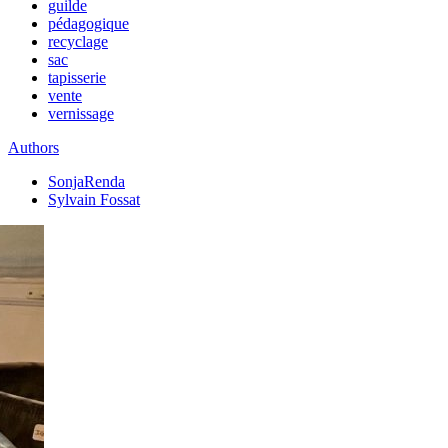
guilde
pédagogique
recyclage
sac
tapisserie
vente
vernissage
Authors
SonjaRenda
Sylvain Fossat