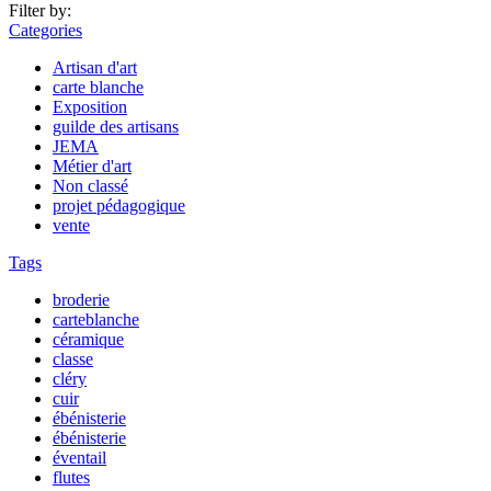
Filter by:
Categories
Artisan d'art
carte blanche
Exposition
guilde des artisans
JEMA
Métier d'art
Non classé
projet pédagogique
vente
Tags
broderie
carteblanche
céramique
classe
cléry
cuir
ébénisterie
ébénisterie
éventail
flutes