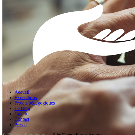
Accueil
Expositions
Projets pédagogiques
Le Blog
Galerie
Contact
Presse
© DynamicFrameworks
- Elite ThemeForest Author.