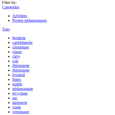
Filter by:
Categories
Art'eliers
Projets pédagogiques
Tags
broderie
carteblanche
céramique
classe
cléry
cuir
ébénisterie
ébénisterie
éventail
flutes
guilde
pédagogique
recyclage
sac
tapisserie
vente
vernissage