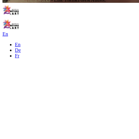
En
En
De
Fr